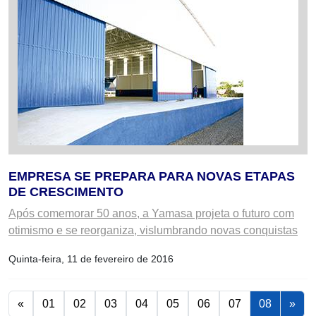
EMPRESA SE PREPARA PARA NOVAS ETAPAS
DE CRESCIMENTO
Após comemorar 50 anos, a Yamasa projeta o futuro com
otimismo e se reorganiza, vislumbrando novas conquistas
Quinta-feira, 11 de fevereiro de 2016
«
01
02
03
04
05
06
07
08
»