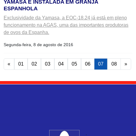
YAMASA É INSTALADA EM GRANJA
ESPANHOLA
Exclusividade da Yamasa, a EOC-18.24 já está em pleno
funcionamento na AGAS, uma das importantes produtoras
de ovos da Espanha.
Segunda-feira, 8 de agosto de 2016
«
01
02
03
04
05
06
07
08
»
.