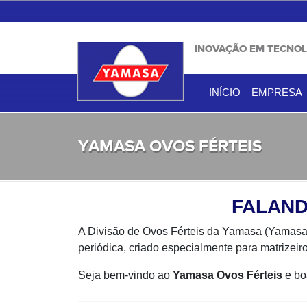
INOVAÇÃO EM TECNOL
INÍCIO
EMPRESA
YAMASA OVOS FÉRTEIS
FALAND
A Divisão de Ovos Férteis da Yamasa (Yamasa 
periódica, criado especialmente para matrizeiro
Seja bem-vindo ao
Yamasa Ovos Férteis
e boa