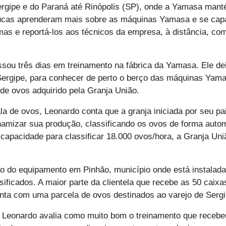
rgipe e do Paraná até Rinópolis (SP), onde a Yamasa manté
ucas aprenderam mais sobre as máquinas Yamasa e se capac
as e reportá-los aos técnicos da empresa, à distância, co
u três dias em treinamento na fábrica da Yamasa. Ele deix
Sergipe, para conhecer de perto o berço das máquinas Yamasa
de ovos adquirido pela Granja União.
a de ovos, Leonardo conta que a granja iniciada por seu p
amizar sua produção, classificando os ovos de forma autom
apacidade para classificar 18.000 ovos/hora, a Granja Un
 do equipamento em Pinhão, município onde está instalada 
sificados. A maior parte da clientela que recebe as 50 caix
nta com uma parcela de ovos destinados ao varejo de Sergi
eonardo avalia como muito bom o treinamento que recebeu