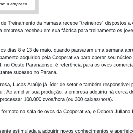
com a empresa
 de Treinamento da Yamasa recebe “treineiros” dispostos a 
 a empresa recebeu em sua fábrica para treinamento os jove
re os dias 8 e 13 de maio, quando passaram uma semana ap
pamento adquirido pela Cooperativa para operar seu núcleo
l, no Oeste Paranaense, é referência para os ovos comercia
tante sucesso no Paraná.
esa, Lucas Araújo já líder de setor e também responsável 
ul. Ao ampliar sua produção, a empresa adquiriu há cerc
 processar 108.000 ovos/hora (ou 300 caixas/hora).
formato na sala de ovos da Cooperativa, e Debora Juliana 
ente estimulada a adquirir novos conhecimentos e aperfeiço