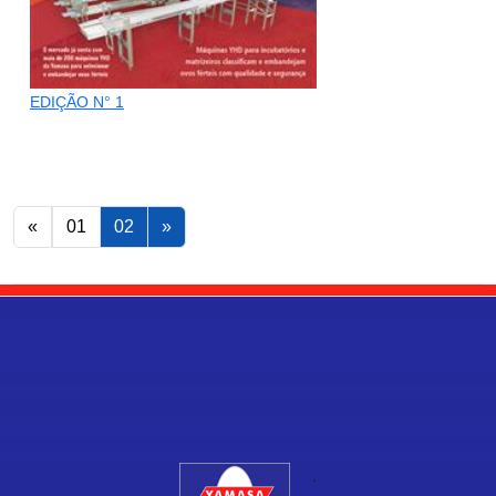
EDIÇÃO N° 1
«
01
02
»
.