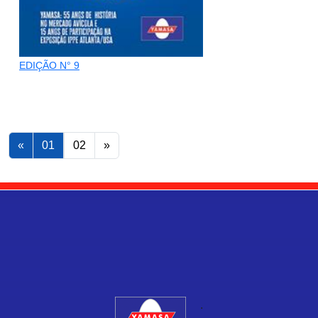
EDIÇÃO N° 9
«
01
02
»
.