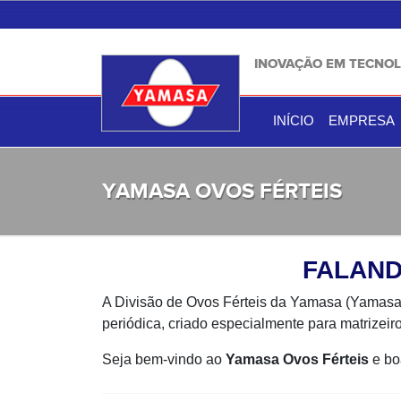
INOVAÇÃO EM TECNOL
INÍCIO
EMPRESA
YAMASA OVOS FÉRTEIS
FALAND
A Divisão de Ovos Férteis da Yamasa (Yamasa 
periódica, criado especialmente para matrizeiro
Seja bem-vindo ao
Yamasa Ovos Férteis
e boa