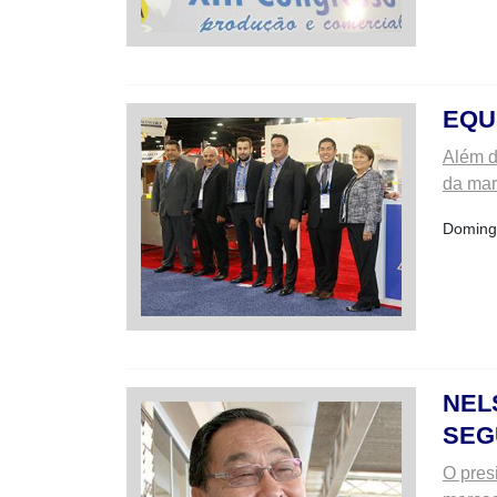
EQU
Além d
da mar
Domingo
NEL
SEG
O pres