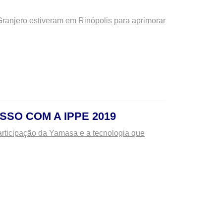
 Granjero estiveram em Rinópolis para aprimorar
SO COM A IPPE 2019
articipação da Yamasa e a tecnologia que