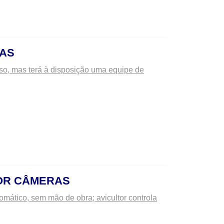
VAS
sso, mas terá à disposição uma equipe de
OR CÂMERAS
mático, sem mão de obra; avicultor controla