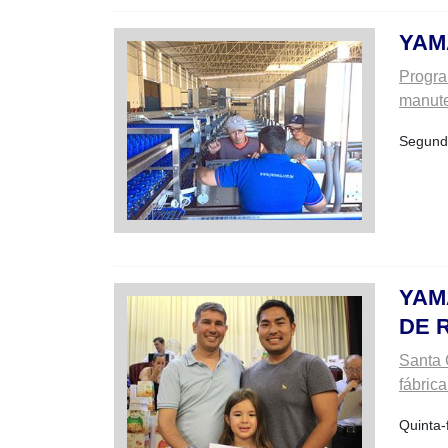
YAM
Progra
manut
Segunda
YAM
DE 
Santa 
fábrica
Quinta-