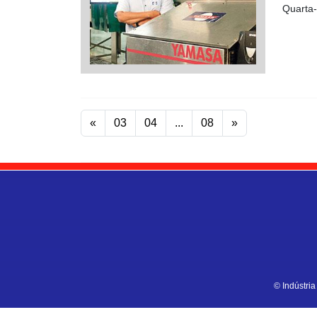
Quarta-
«
03
04
...
08
»
© Indústri