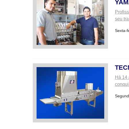
YAM
Profis
seu tr
Sexta-f
TEC
Há 14 
conqui
Segunda