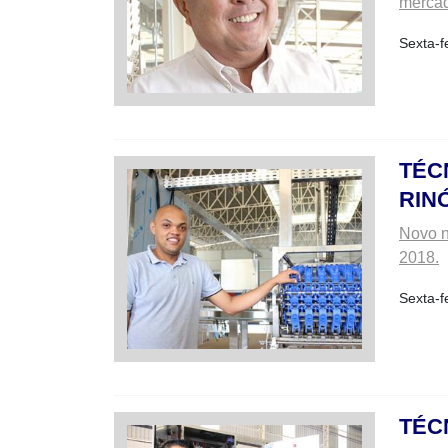
mercad
Sexta-f
TÉC
RIN
Novo n
2018.
Sexta-f
TÉC