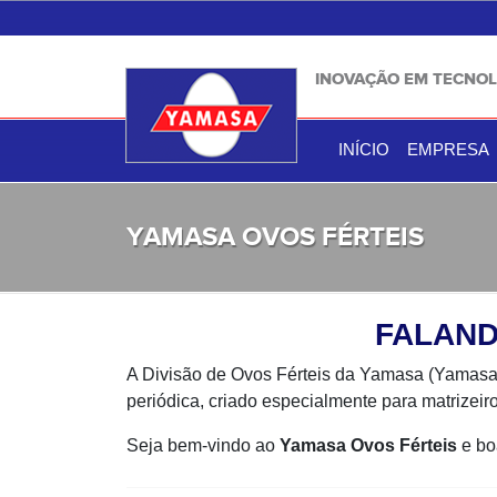
INOVAÇÃO EM TECNOL
INÍCIO
EMPRESA
YAMASA OVOS FÉRTEIS
FALAND
A Divisão de Ovos Férteis da Yamasa (Yamasa 
periódica, criado especialmente para matrizeiro
Seja bem-vindo ao
Yamasa Ovos Férteis
e boa