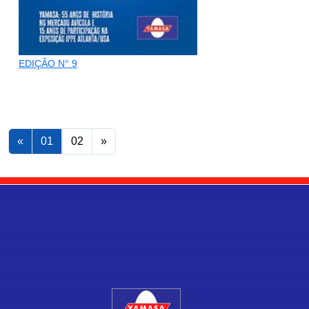
EDIÇÃO N° 9
«
01
02
»
.