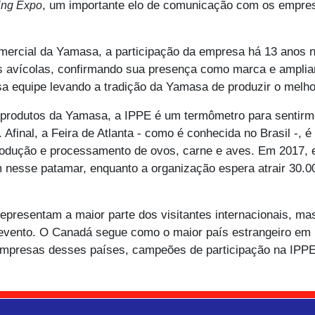
, um importante elo de comunicação com os empres
sing Expo
mercial da Yamasa, a participação da empresa há 13 anos na
s avícolas, confirmando sua presença como marca e amplian
quipe levando a tradição da Yamasa de produzir o melhor 
os produtos da Yamasa, a IPPE é um termômetro para senti
. Afinal, a Feira de Atlanta - como é conhecida no Brasil -, 
rodução e processamento de ovos, carne e aves. Em 2017, 
nesse patamar, enquanto a organização espera atrair 30.00
representam a maior parte dos visitantes internacionais, 
 evento. O Canadá segue como o maior país estrangeiro em
mpresas desses países, campeões de participação na IPPE”,