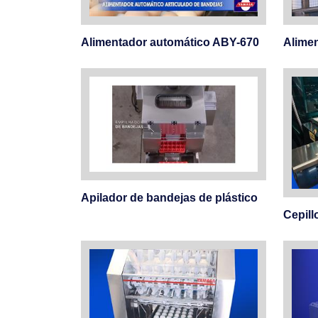
Alimentador automático ABY-670
Alime
Apilador de bandejas de plástico
Cepill